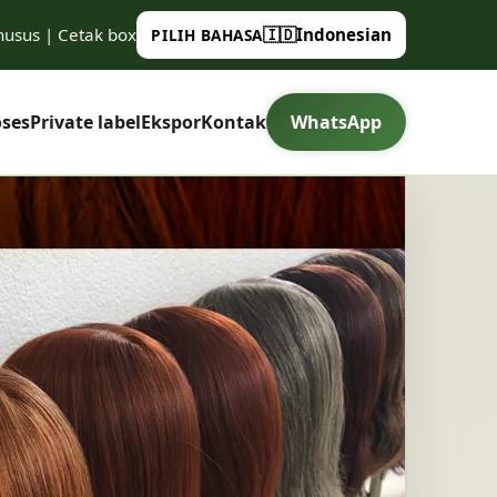
husus | Cetak box
🇮🇩
Indonesian
PILIH BAHASA
oses
Private label
Ekspor
Kontak
WhatsApp