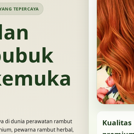
YANG TEPERCAYA
dan
bubuk
kemuka
Kualitas
ya di dunia perawatan rambut
ium, pewarna rambut herbal,