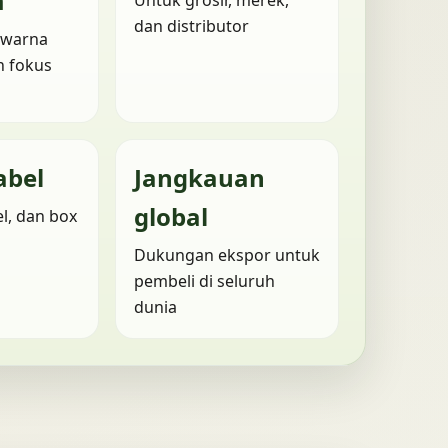
m
Untuk grosir, merek,
dan distributor
ewarna
n fokus
abel
Jangkauan
global
l, dan box
Dukungan ekspor untuk
pembeli di seluruh
dunia