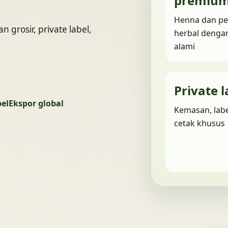
premiu
Henna dan p
grosir, private label,
herbal denga
alami
Private l
bel
Ekspor global
Kemasan, labe
cetak khusus